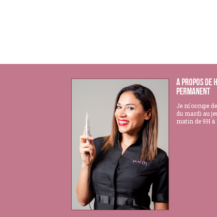
A propos de 
Permanent
Je m'occupe de
du mardi au je
matin de 9H à 