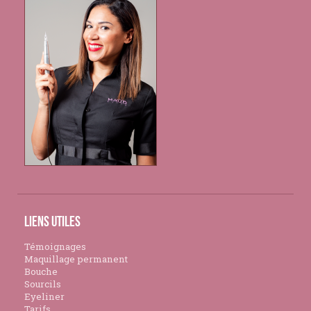
Liens utiles
Témoignages
Maquillage permanent
Bouche
Sourcils
Eyeliner
Tarifs