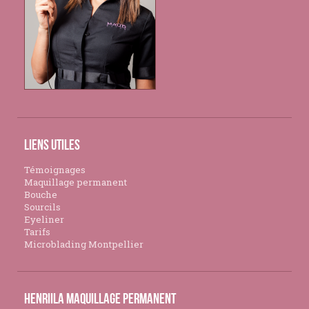
Liens utiles
Témoignages
Maquillage permanent
Bouche
Sourcils
Eyeliner
Tarifs
Microblading Montpellier
Henriila Maquillage Permanent