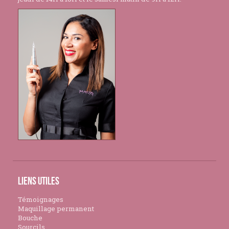
Liens utiles
Témoignages
Maquillage permanent
Bouche
Sourcils